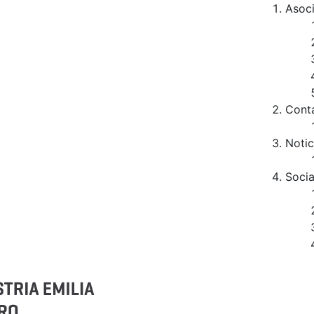
Asoc
Cont
Notic
Socia