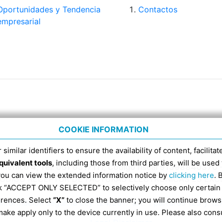
Oportunidades y Tendencia
Contactos
empresarial
COOKIE INFORMATION
 similar identifiers to ensure the availability of content, facilita
quivalent tools
, including those from third parties, will be us
Domenico 4, Tel. 051 6317111, Código fiscal 91398840370 
 you can view the extended information notice by
clicking here
. 
CÓDIGO RECEPTOR DE FACTURAS ELECTRÓNICAS ES EX
ick “ACCEPT ONLY SELECTED” to selectively choose only certain
erences. Select
“X”
to close the banner; you will continue brows
Información según la Ley 124/2017 art. 1 párrafos 125 y 12
ake apply only to the device currently in use. Please also cons