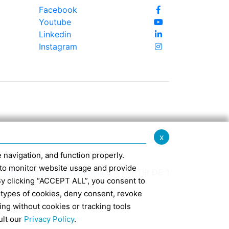
Facebook
Youtube
Linkedin
Instagram
x
te navigation, and function properly.
ed to monitor website usage and provide
-
info@confindustriaemilia.it
A PARTIR DE 1
By clicking “ACCEPT ALL”, you consent to
CLUSIVAMENTE: M5UXCR1
 types of cookies, deny consent, revoke
ing without cookies or tracking tools
7
ult our
Privacy Policy
.