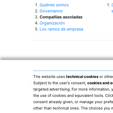
Quiénes somos
Governance
Compañías asociadas
Organización
Los ramos de empresa
The website uses
technical cookies
or other
Subject to the user’s consent,
cookies and e
Domicilio social 40124 Bolonia, Via San 
targeted advertising. For more information,
DE ENERO DE 2019 EL 
the use of cookies and equivalent tools. Cl
consent already given, or manage your pref
other than technical ones. The choices you m