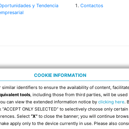
Oportunidades y Tendencia
Contactos
empresarial
COOKIE INFORMATION
 similar identifiers to ensure the availability of content, facilita
quivalent tools
, including those from third parties, will be us
Domenico 4, Tel. 051 6317111, Código fiscal 91398840370 
 you can view the extended information notice by
clicking here
. 
CÓDIGO RECEPTOR DE FACTURAS ELECTRÓNICAS ES EX
ick “ACCEPT ONLY SELECTED” to selectively choose only certain
erences. Select
“X”
to close the banner; you will continue brows
Información según la Ley 124/2017 art. 1 párrafos 125 y 12
ake apply only to the device currently in use. Please also cons