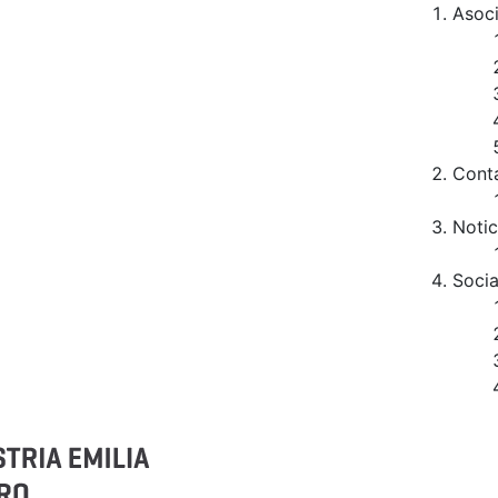
Asoc
Cont
Notic
Socia