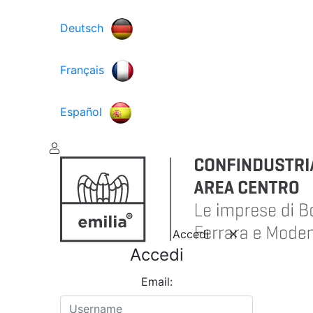
Deutsch
Français
Español
Accedi
Accedi
Email: