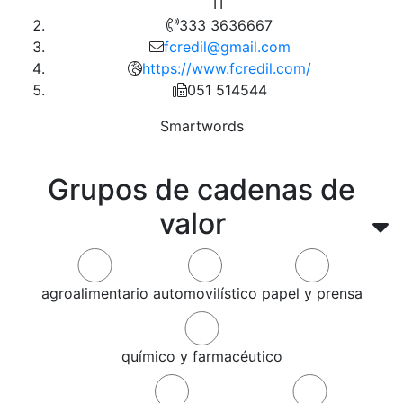
IT
333 3636667
fcredil@gmail.com
https://www.fcredil.com/
051 514544
Smartwords
Grupos de cadenas de
valor
agroalimentario
automovilístico
papel y prensa
químico y farmacéutico