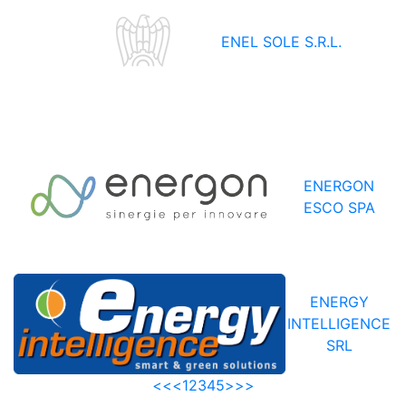
ENEL SOLE S.R.L.
ENERGON
ESCO SPA
ENERGY
INTELLIGENCE
SRL
<<
<
1
2
3
4
5
>
>>