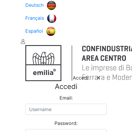
Deutsch
Français
Español
Accedi
Accedi
Email:
Password: