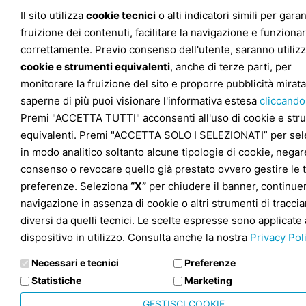
Il sito utilizza
cookie tecnici
o alti indicatori simili per garan
fruizione dei contenuti, facilitare la navigazione e funziona
correttamente. Previo consenso dell'utente, saranno utilizz
cookie e strumenti equivalenti
, anche di terze parti, per
monitorare la fruizione del sito e proporre pubblicità mirata
saperne di più puoi visionare l'informativa estesa
cliccando
Premi "ACCETTA TUTTI" acconsenti all'uso di cookie e str
equivalenti. Premi "ACCETTA SOLO I SELEZIONATI” per sel
in modo analitico soltanto alcune tipologie di cookie, negare
consenso o revocare quello già prestato ovvero gestire le 
preferenze. Seleziona
“X”
per chiudere il banner, continuer
navigazione in assenza di cookie o altri strumenti di tracc
diversi da quelli tecnici. Le scelte espresse sono applicate 
dispositivo in utilizzo. Consulta anche la nostra
Privacy Pol
Necessari e tecnici
Preferenze
Statistiche
Marketing
GESTISCI COOKIE