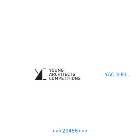
YAC S.R.L.
<<
<
2
3
4
5
6
>
>>