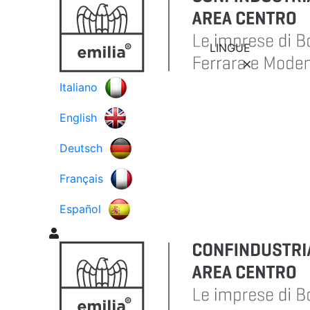
LINGUE
Italiano
English
Deutsch
Français
Español