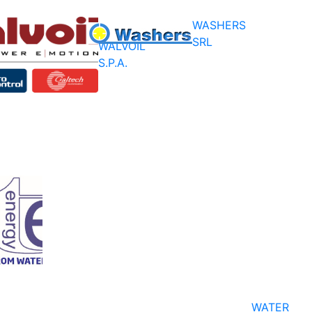
WASHERS
SRL
WALVOIL
S.P.A.
WATER
ENERGY
S.R.L.
WATER