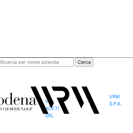
VRM
VR
S.P.A.
ACETI
SRL