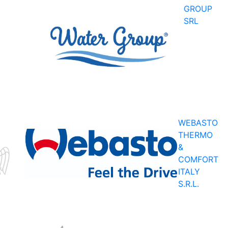
GROUP
SRL
WEBASTO
THERMO
&
WE
COMFORT
HOLDING
ITALY
SRL
S.R.L.