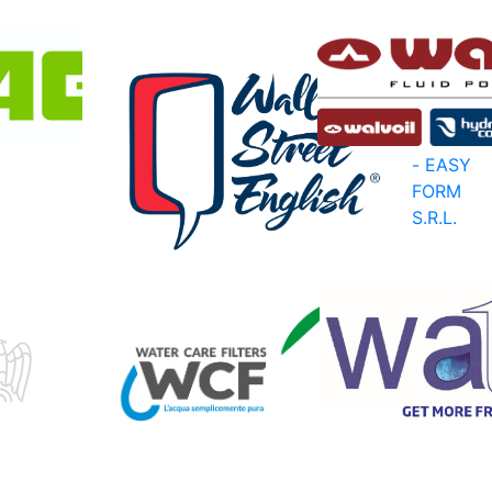
WAGO
ITALIA
WALL
S.R.L.
STREET
ENGLISH
- EASY
FORM
S.R.L.
WATER &
WATER
INDUSTRIAL
CARE
SERVICES
FILTERS
COMPANY
S.R.L.
S.P.A.