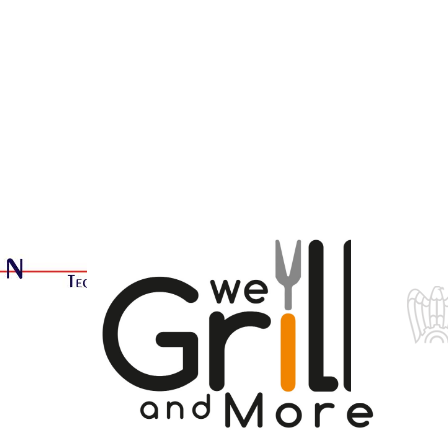
WAYCON
SRL
WE
GRILL
AND
MORE
S.R.L.