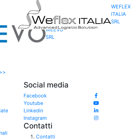
WEFLEX
ITALIA
SRL
WEEVO
SRL
>>
Social media
e
Facebook
Youtube
iate
Linkedin
Instagram
Contatti
nali
Contatti