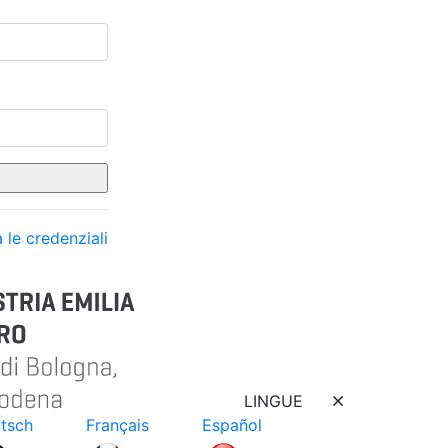
 le credenziali
LINGUE
tsch
Français
Español