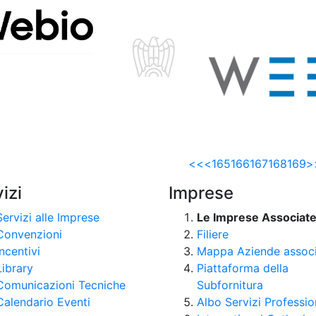
WEBION
WEBSOUL
SRL
DI
RICCARDO
IOBBI
<<
<
165
166
167
168
169
>
izi
Imprese
Servizi alle Imprese
Le Imprese Associat
Convenzioni
Filiere
Incentivi
Mappa Aziende assoc
Library
Piattaforma della
Comunicazioni Tecniche
Subfornitura
Calendario Eventi
Albo Servizi Professio