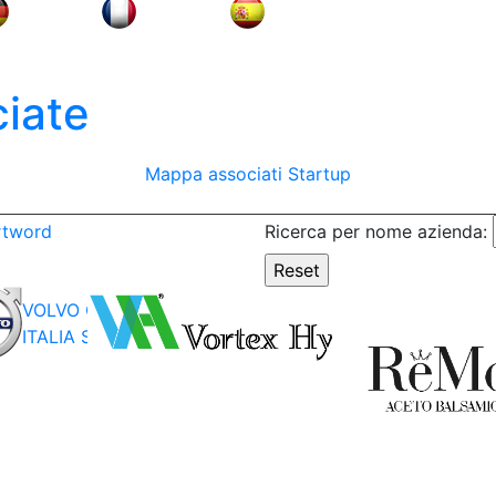
iate
Mappa associati
Startup
rtword
Ricerca per nome azienda:
VORTEX
VOLVO CAR
HYDRA
ITALIA S.P.A.
S.R.L.