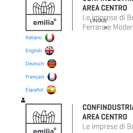
LINGUE
Italiano
English
Deutsch
Français
Español