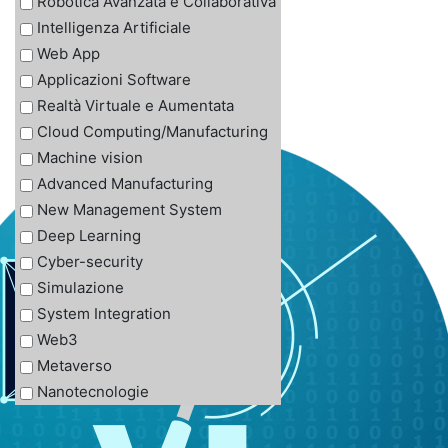
Robotica Avanzata e Collaborativa
Nuovi materiali
Intelligenza Artificiale
Packaging
Web App
Soluzioni per la Digitalizzazione
Applicazioni Software
Automotive
Realtà Virtuale e Aumentata
Meccanica e Automazione
Cloud Computing/Manufacturing
Difesa e Aerospazio
Machine vision
Chimica e Farmaceutica
Advanced Manufacturing
Costruzioni e Infrastrutture
New Management System
Moda e Lusso
Deep Learning
Cyber-security
Simulazione
System Integration
Web3
Metaverso
Nanotecnologie