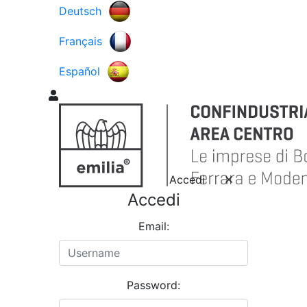
Deutsch
Français
Español
Accedi
Accedi
Email:
Password: