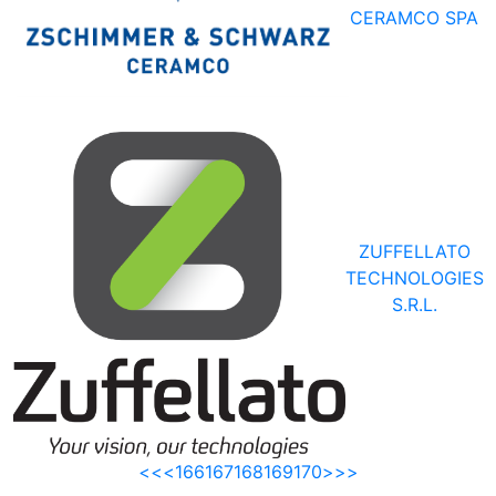
CERAMCO SPA
ZUFFELLATO
TECHNOLOGIES
S.R.L.
<<
<
166
167
168
169
170
>
>>