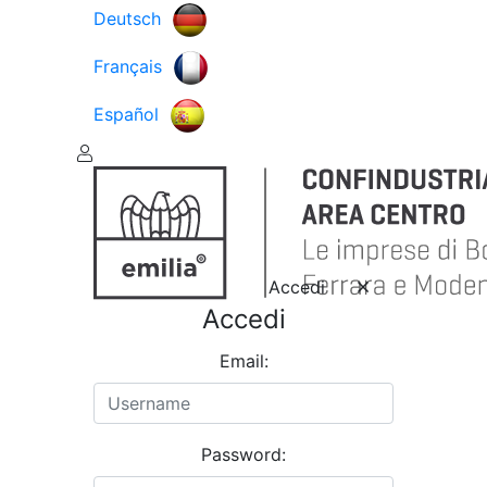
Deutsch
Français
Español
Accedi
Accedi
Email:
Password: