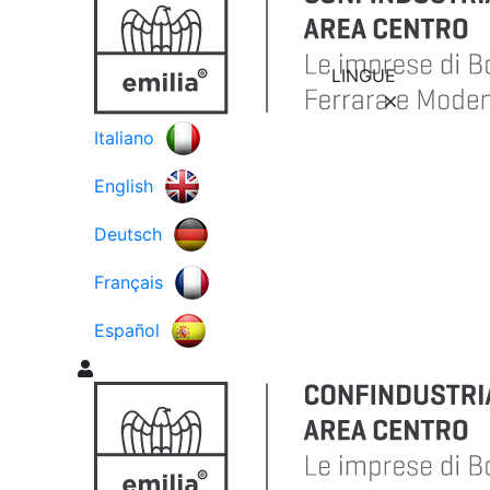
LINGUE
Italiano
English
Deutsch
Français
Español