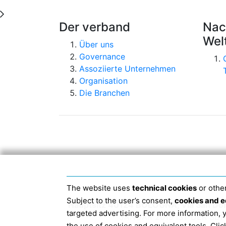
Der verband
Nac
Wel
Über uns
Governance
Assoziierte Unternehmen
Organisation
Die Branchen
The website uses
technical cookies
or other
Subject to the user’s consent,
cookies and e
Hauptsitz 40124 BOLOGNA, Via San Do
targeted advertising. For more information,
JANUAR 2019 IST DER S
the use of cookies and equivalent tools. Cl