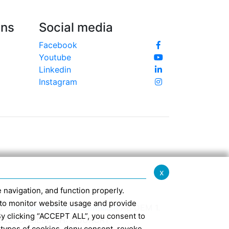
Uns
Social media
Facebook
Youtube
Linkedin
Instagram
x
te navigation, and function properly.
ed to monitor website usage and provide
0 -
info@confindustriaemilia.it
AB DEM 1.
By clicking “ACCEPT ALL”, you consent to
USSCHLIEßLICH: M5UXCR1
 types of cookies, deny consent, revoke