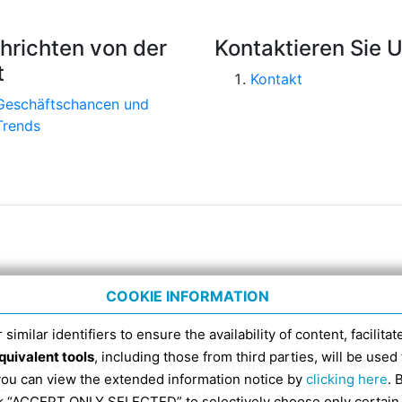
hrichten von der
Kontaktieren Sie 
t
Kontakt
Geschäftschancen und
Trends
COOKIE INFORMATION
 similar identifiers to ensure the availability of content, facilita
quivalent tools
, including those from third parties, will be us
menico 4, Tel. 051 6317111, Steuernummer 9139884037
 you can view the extended information notice by
clicking here
. 
DI-EMPFÄNGERCODE FÜR ELEKTRONISCHE RECHNUNGEN A
ick “ACCEPT ONLY SELECTED” to selectively choose only certain