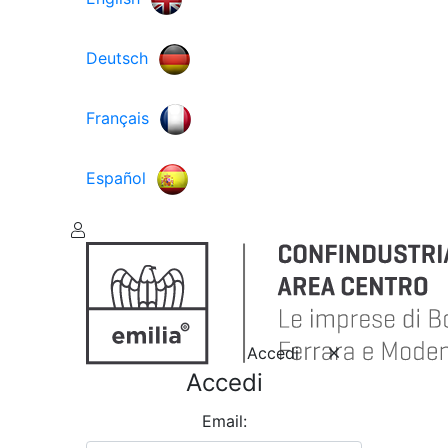
Deutsch
Français
Español
Accedi
Accedi
Email: