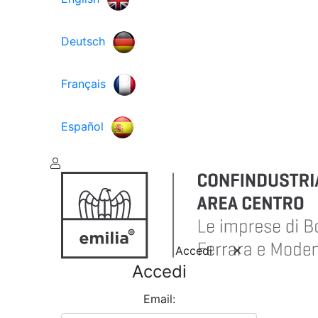
Deutsch
Français
Español
Accedi
Accedi
Email: