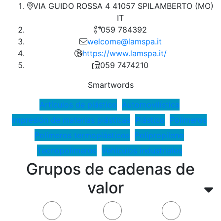
VIA GUIDO ROSSA 4 41057 SPILAMBERTO (MO)
IT
059 784392
welcome@lamspa.it
https://www.lamspa.it/
059 7474210
Smartwords
Artículos de plástico
Automovilística
Impresión de materias plásticas
Plástico
Polímeros
Polímeros termoplásticos
Polipropileno
Tecnopolímeros
Vehículos industriales
Grupos de cadenas de
valor