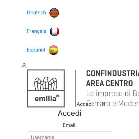
Deutsch
Français
Español
Accedi
Accedi
Email: