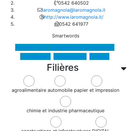
0542 640502
laromagnola@laromagnola.it
http://www.laromagnola.it/
0542 641977
Smartwords
Accessoires et compléments d'ameublement
Ameublement
Environnement
Extérieur
Filières
agroalimentaire
automobile
papier et impression
chimie et industrie pharmaceutique