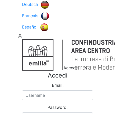
Deutsch
Français
Español
Accedi
Accedi
Email:
Password: