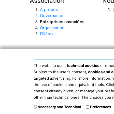
Association
Nou
À propos
Governance
Entreprises associées
Organisation
Filières
The website uses
technical cookies
or other
Subject to the user’s consent,
cookies and e
targeted advertising. For more information,
the use of cookies and equivalent tools. Cl
Siège social 40124 Bologne, Via San D
consent already given, or manage your pref
JANVIER 2019 LE CODE D
other than technical ones. The choices you m
Necessary and Technical
Preferences
Info