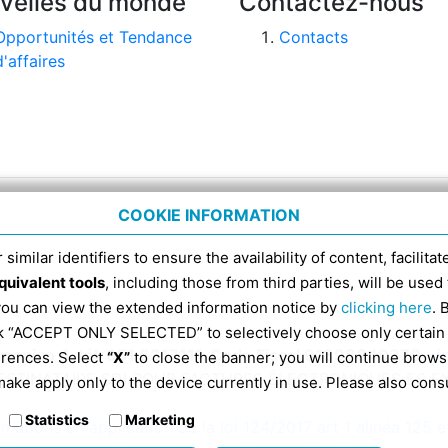
velles du monde
Contactez-nous
Opportunités et Tendance
Contacts
d'affaires
COOKIE INFORMATION
 similar identifiers to ensure the availability of content, facilita
quivalent tools
, including those from third parties, will be us
 you can view the extended information notice by
clicking here
. 
ick “ACCEPT ONLY SELECTED” to selectively choose only certain
omenico 4, tél. 051 6317111, Code Fiscal 91398840370 -
i
erences. Select
“X”
to close the banner; you will continue brows
ESTINATAIRE SDI POUR FACTURES ÉLECTRONIQUES ES 
ake apply only to the device currently in use. Please also cons
Statistics
Marketing
rmations en application de la loi 124/2017 art 1 alinéa 125 e