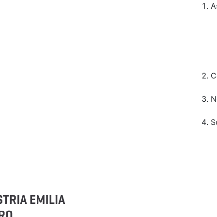
A
C
N
S