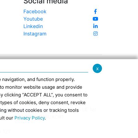
Social media
Facebook
Youtube
Linkedin
Instagram
x
te navigation, and function properly.
ed to monitor website usage and provide
By clicking “ACCEPT ALL”, you consent to
 types of cookies, deny consent, revoke
nfo@confindustriaemilia.it
DEPUIS LE 1er
ing without cookies or tracking tools
EXCLUSIVEMENT : M5UXCR1
ult our
Privacy Policy
.
t 127