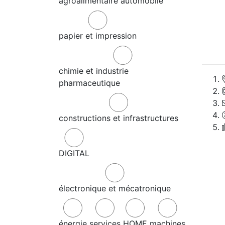
agroalimentaire
automobile
papier et impression
chimie et industrie
pharmaceutique
constructions et infrastructures
DIGITAL
électronique et mécatronique
énergie
services
HOME
machines