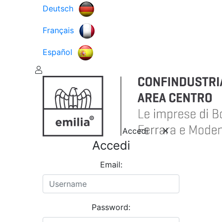
Deutsch
Français
Español
Accedi
Accedi
Email:
Password: