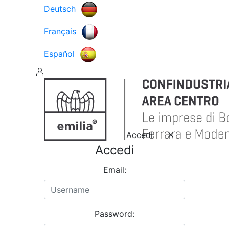
Deutsch
Français
Español
Accedi
Accedi
Email:
Password: