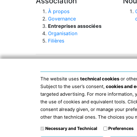
Association
Nou
À propos
Governance
Entreprises associées
Organisation
Filières
The website uses
technical cookies
or other
Subject to the user’s consent,
cookies and e
targeted advertising. For more information,
the use of cookies and equivalent tools. Cl
Siège social 40124 Bologne, Via San D
consent already given, or manage your pref
JANVIER 2019 LE CODE D
other than technical ones. The choices you m
Necessary and Technical
Preferences
Info