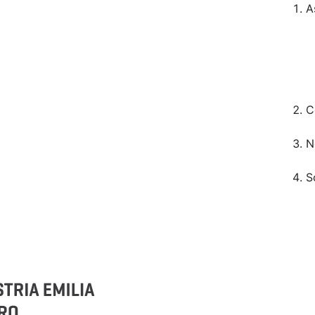
A
C
N
S