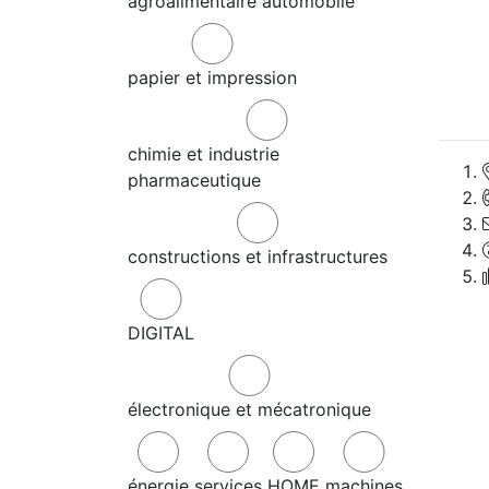
agroalimentaire
automobile
papier et impression
chimie et industrie
pharmaceutique
constructions et infrastructures
DIGITAL
électronique et mécatronique
énergie
services
HOME
machines