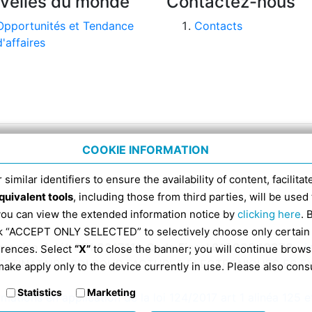
velles du monde
Contactez-nous
Opportunités et Tendance
Contacts
d'affaires
COOKIE INFORMATION
 similar identifiers to ensure the availability of content, facilita
quivalent tools
, including those from third parties, will be us
 you can view the extended information notice by
clicking here
. 
ick “ACCEPT ONLY SELECTED” to selectively choose only certain
omenico 4, tél. 051 6317111, Code Fiscal 91398840370 -
i
erences. Select
“X”
to close the banner; you will continue brows
ESTINATAIRE SDI POUR FACTURES ÉLECTRONIQUES ES 
ake apply only to the device currently in use. Please also cons
Statistics
Marketing
rmations en application de la loi 124/2017 art 1 alinéa 125 e