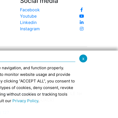
Social media
Facebook
Youtube
Linkedin
Instagram
x
te navigation, and function properly.
ed to monitor website usage and provide
By clicking “ACCEPT ALL”, you consent to
 types of cookies, deny consent, revoke
nfo@confindustriaemilia.it
DEPUIS LE 1er
ing without cookies or tracking tools
EXCLUSIVEMENT : M5UXCR1
ult our
Privacy Policy
.
t 127