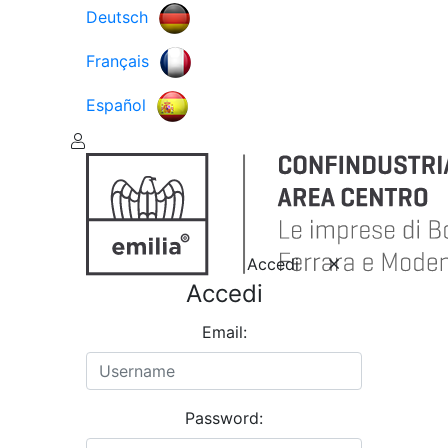
Deutsch
Français
Español
Accedi
Accedi
Email:
Password: