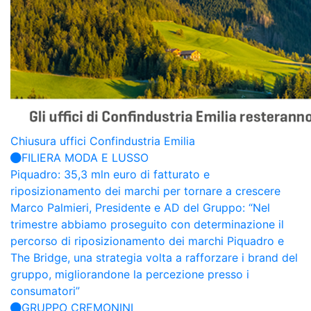
Chiusura uffici Confindustria Emilia
FILIERA MODA E LUSSO
Piquadro: 35,3 mln euro di fatturato e
riposizionamento dei marchi per tornare a crescere
Marco Palmieri, Presidente e AD del Gruppo: “Nel
trimestre abbiamo proseguito con determinazione il
percorso di riposizionamento dei marchi Piquadro e
The Bridge, una strategia volta a rafforzare i brand del
gruppo, migliorandone la percezione presso i
consumatori”
GRUPPO CREMONINI