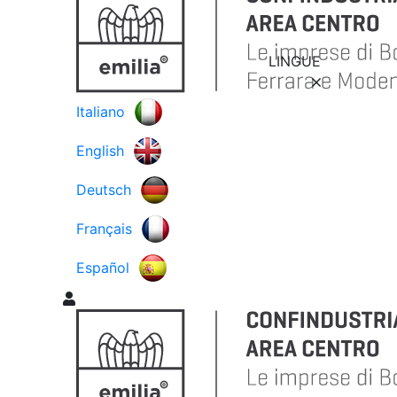
LINGUE
Italiano
English
Deutsch
Français
Español