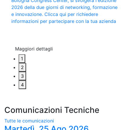
Bologna Congress Center, si svolgerà l'edizione
Mastrobuoni e Nello Trocchia si contenderanno
Privata e la presentazione dei finalisti del 62°
collaborazione con il Resto del Carlino, giunto
2026 della due giorni di networking, formazione
l'Aquila d'Oro 2026. A Monica Maggioni il 42°
Premio Estense
quest'anno alla 15^ edizione. Clicca qui per
e innovazione. Clicca qui per richiedere
“Riconoscimento Gianni Granzotto”
leggere tutte le interviste del 2026
informazioni per partecipare con la tua azienda
Maggiori dettagli
Maggiori dettagli
Maggiori dettagli
Maggiori dettagli
1
2
3
4
Comunicazioni Tecniche
Tutte le comunicazioni
Martedì, 25 Ago 2026