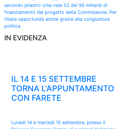
secondo pilastro (che vale 52 dei 95 miliardi di
finanziamenti) del progetto della Commissione. Per
l’Italia opportunità anche grazie alla congiuntura
politica
IN EVIDENZA
ONLINE IL NUMERO
IL 14 E 15 SETTEMBRE
62° PREMIO ESTENSE,
LEGGI LE STORIE DEL
DI GIUGNO DI FARE
TORNA L'APPUNTAMENTO
SELEZIONATA LA
PREMIO MASCAGNI 2026
CON FARETE
QUARTINA FINALISTA
Clicca qui per sfogliare e scaricare l'ultimo
È ripartito martedì 17 febbraio il viaggio tra le
numero della rivista trimestrale di Confindustria
imprese dei nostri territori che partecipano al
Lunedì 14 e martedì 15 settembre, presso il
Virman Cusenza, Gianluca Di Feo, Tonia
Emilia con gli approfondimenti sull'Assemblea
Premio, promosso da Confindustria Emilia, in