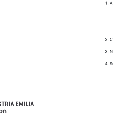
A
C
N
S