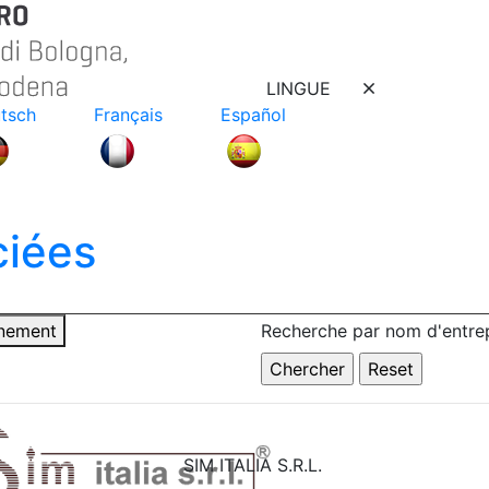
LINGUE
tsch
Français
Español
ciées
nnement
Recherche par nom d'entrep
SIM ITALIA S.R.L.