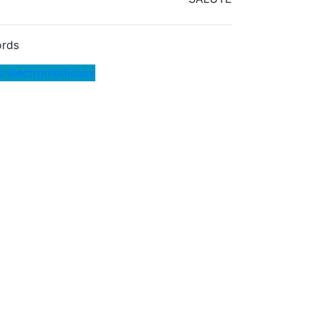
rds
s électromédicaux