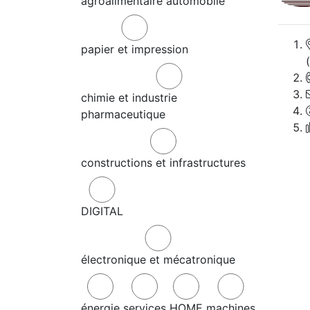
agroalimentaire
automobile
papier et impression
chimie et industrie
pharmaceutique
constructions et infrastructures
DIGITAL
électronique et mécatronique
énergie
services
HOME
machines