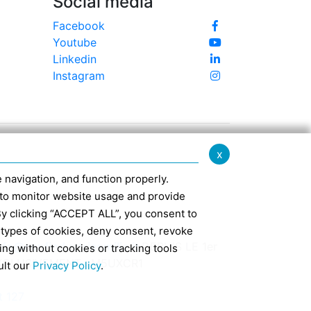
Social media
Facebook
Youtube
Linkedin
Instagram
x
te navigation, and function properly.
ed to monitor website usage and provide
By clicking “ACCEPT ALL”, you consent to
 types of cookies, deny consent, revoke
nfo@confindustriaemilia.it
DEPUIS LE 1er
ing without cookies or tracking tools
EXCLUSIVEMENT : M5UXCR1
ult our
Privacy Policy
.
t 127