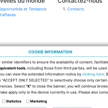
velles du monde
Contactez-nous
Opportunités et Tendance
Contacts
d'affaires
COOKIE INFORMATION
 similar identifiers to ensure the availability of content, facilita
quivalent tools
, including those from third parties, will be us
 you can view the extended information notice by
clicking here
. 
ick “ACCEPT ONLY SELECTED” to selectively choose only certain
omenico 4, tél. 051 6317111, Code Fiscal 91398840370 -
i
erences. Select
“X”
to close the banner; you will continue brows
ESTINATAIRE SDI POUR FACTURES ÉLECTRONIQUES ES 
ake apply only to the device currently in use. Please also cons
Statistics
Marketing
rmations en application de la loi 124/2017 art 1 alinéa 125 e