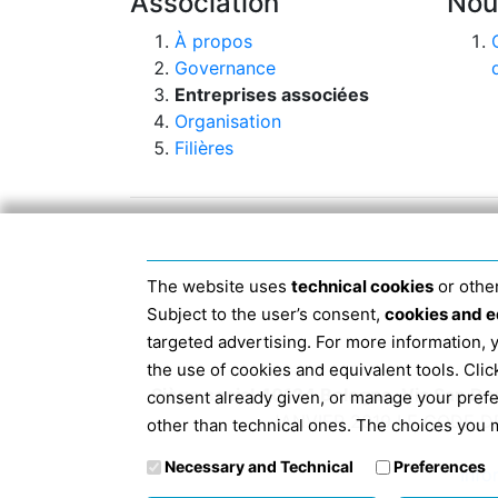
Association
Nou
À propos
Governance
Entreprises associées
Organisation
Filières
The website uses
technical cookies
or other
Subject to the user’s consent,
cookies and e
targeted advertising. For more information,
the use of cookies and equivalent tools. Cl
Siège social 40124 Bologne, Via San D
consent already given, or manage your pref
JANVIER 2019 LE CODE D
other than technical ones. The choices you m
Necessary and Technical
Preferences
Info