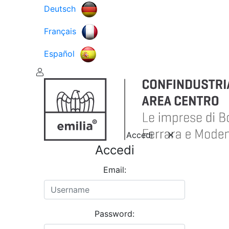
Deutsch
Français
Español
Accedi
Accedi
Email:
Password: