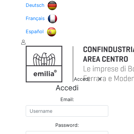
Deutsch
Français
Español
Accedi
Accedi
Email:
Password: