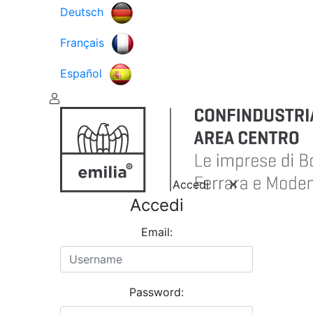
Deutsch
Français
Español
Accedi
Accedi
Email:
Password: