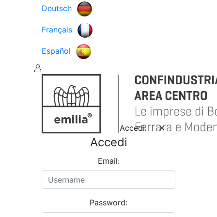
Deutsch
Français
Español
Accedi
Accedi
Email:
Password: