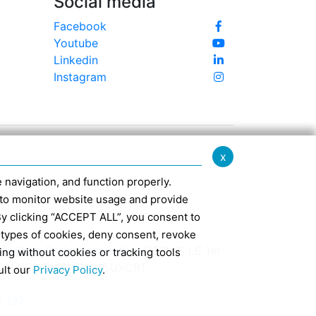
Social media
Facebook
Youtube
Linkedin
Instagram
x
te navigation, and function properly.
ed to monitor website usage and provide
By clicking “ACCEPT ALL”, you consent to
 types of cookies, deny consent, revoke
nfo@confindustriaemilia.it
DEPUIS LE 1er
ing without cookies or tracking tools
EXCLUSIVEMENT : M5UXCR1
ult our
Privacy Policy
.
t 127