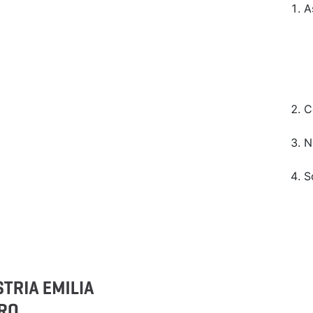
A
C
N
S