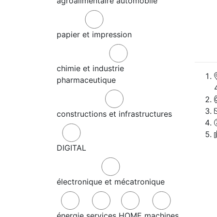
agroalimentaire
automobile
papier et impression
chimie et industrie
pharmaceutique
constructions et infrastructures
DIGITAL
électronique et mécatronique
énergie
services
HOME
machines