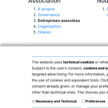
Association
Nou
À propos
Governance
Entreprises associées
Organisation
Filières
The website uses
technical cookies
or other
Subject to the user’s consent,
cookies and e
targeted advertising. For more information,
the use of cookies and equivalent tools. Cl
Siège social 40124 Bologne, Via San D
consent already given, or manage your pref
JANVIER 2019 LE CODE D
other than technical ones. The choices you m
Necessary and Technical
Preferences
Info