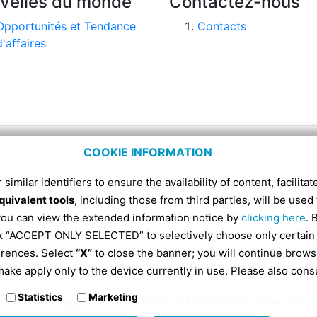
velles du monde
Contactez-nous
Opportunités et Tendance
Contacts
d'affaires
COOKIE INFORMATION
 similar identifiers to ensure the availability of content, facilita
quivalent tools
, including those from third parties, will be us
 you can view the extended information notice by
clicking here
. 
ick “ACCEPT ONLY SELECTED” to selectively choose only certain
omenico 4, tél. 051 6317111, Code Fiscal 91398840370 -
i
erences. Select
“X”
to close the banner; you will continue brows
ESTINATAIRE SDI POUR FACTURES ÉLECTRONIQUES ES 
ake apply only to the device currently in use. Please also cons
Statistics
Marketing
rmations en application de la loi 124/2017 art 1 alinéa 125 e