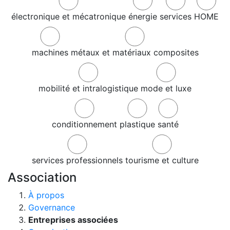
électronique et mécatronique
énergie
services
HOME
machines
métaux et matériaux composites
mobilité et intralogistique
mode et luxe
conditionnement
plastique
santé
services professionnels
tourisme et culture
Association
À propos
Governance
Entreprises associées