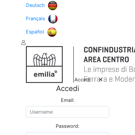
Deutsch
Français
Español
Accedi
Accedi
Email:
Password: