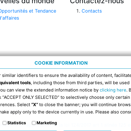
velles du monde
Contactez-nous
Opportunités et Tendance
Contacts
d'affaires
COOKIE INFORMATION
 similar identifiers to ensure the availability of content, facilita
quivalent tools
, including those from third parties, will be us
 you can view the extended information notice by
clicking here
. 
ick “ACCEPT ONLY SELECTED” to selectively choose only certain
omenico 4, tél. 051 6317111, Code Fiscal 91398840370 -
i
erences. Select
“X”
to close the banner; you will continue brows
ESTINATAIRE SDI POUR FACTURES ÉLECTRONIQUES ES 
ake apply only to the device currently in use. Please also cons
Statistics
Marketing
rmations en application de la loi 124/2017 art 1 alinéa 125 e