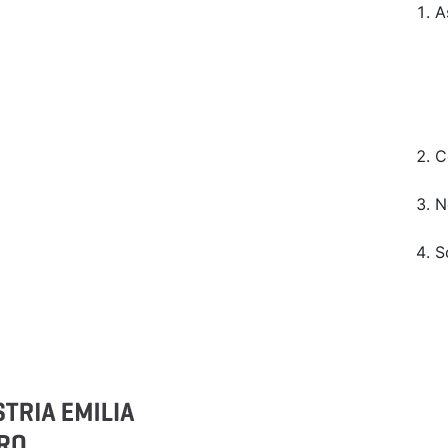
A
C
N
S