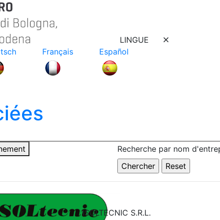
LINGUE
tsch
Français
Español
ciées
nnement
Recherche par nom d'entrep
ISOLTECNIC S.R.L.