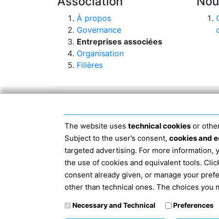
Association
Nou
À propos
Governance
Entreprises associées
Organisation
Filières
The website uses
technical cookies
or other
Subject to the user’s consent,
cookies and e
targeted advertising. For more information,
the use of cookies and equivalent tools. Cl
Siège social 40124 Bologne, Via San D
consent already given, or manage your pref
JANVIER 2019 LE CODE D
other than technical ones. The choices you m
Necessary and Technical
Preferences
Info