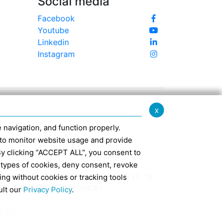
Social media
Facebook
Youtube
Linkedin
Instagram
x
te navigation, and function properly.
ed to monitor website usage and provide
By clicking “ACCEPT ALL”, you consent to
 types of cookies, deny consent, revoke
nfo@confindustriaemilia.it
DEPUIS LE 1er
ing without cookies or tracking tools
EXCLUSIVEMENT : M5UXCR1
ult our
Privacy Policy
.
t 127