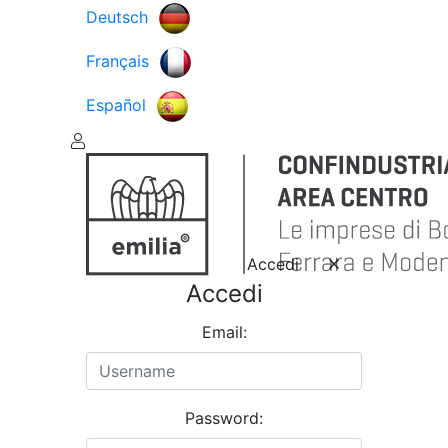
Deutsch
Français
Español
Accedi
Accedi
Email:
Password: