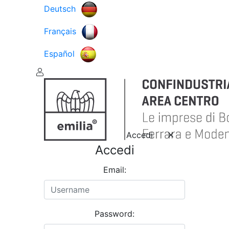
Deutsch
Français
Español
Accedi
Accedi
Email:
Password: