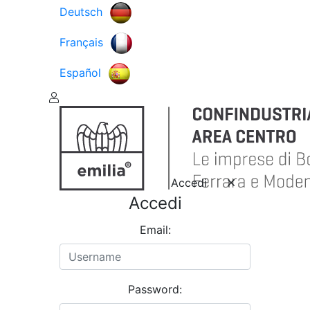
Deutsch
Français
Español
Accedi
Accedi
Email:
Password: