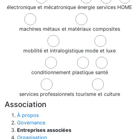
électronique et mécatronique
énergie
services
HOME
machines
métaux et matériaux composites
mobilité et intralogistique
mode et luxe
conditionnement
plastique
santé
services professionnels
tourisme et culture
Association
À propos
Governance
Entreprises associées
Organisation