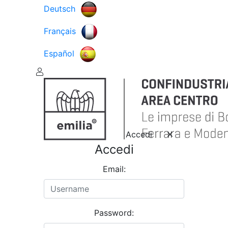
Deutsch
Français
Español
Accedi
Accedi
Email:
Password: