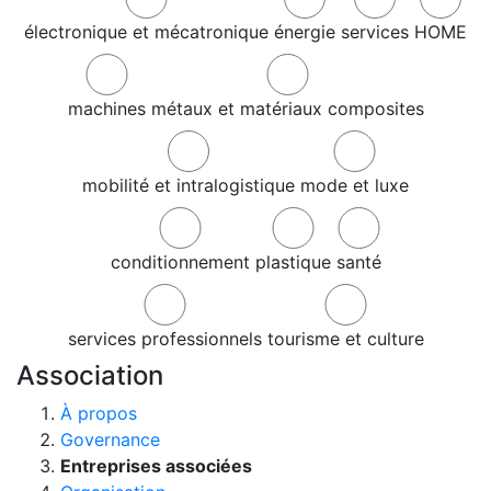
électronique et mécatronique
énergie
services
HOME
machines
métaux et matériaux composites
mobilité et intralogistique
mode et luxe
conditionnement
plastique
santé
services professionnels
tourisme et culture
Association
À propos
Governance
Entreprises associées