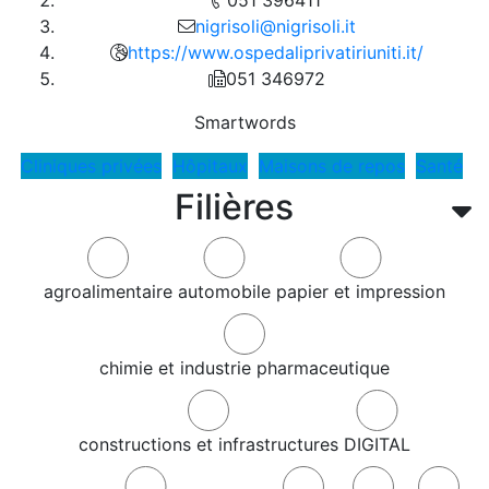
051 396411
nigrisoli@nigrisoli.it
https://www.ospedaliprivatiriuniti.it/
051 346972
Smartwords
Cliniques privées
Hôpitaux
Maisons de repos
Santé
Filières
agroalimentaire
automobile
papier et impression
chimie et industrie pharmaceutique
constructions et infrastructures
DIGITAL