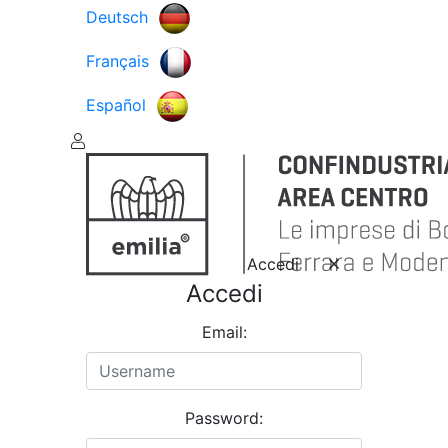
Deutsch
Français
Español
Accedi
Accedi
Email:
Password: