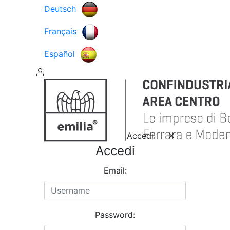
Deutsch
Français
Español
Accedi
Accedi
Email:
Password: