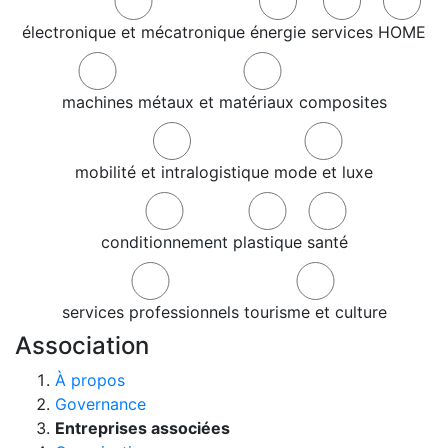
électronique et mécatronique
énergie
services
HOME
machines
métaux et matériaux composites
mobilité et intralogistique
mode et luxe
conditionnement
plastique
santé
services professionnels
tourisme et culture
Association
À propos
Governance
Entreprises associées