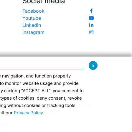
Social media
Facebook
Youtube
Linkedin
Instagram
x
te navigation, and function properly.
ed to monitor website usage and provide
By clicking “ACCEPT ALL”, you consent to
 types of cookies, deny consent, revoke
nfo@confindustriaemilia.it
DEPUIS LE 1er
ing without cookies or tracking tools
EXCLUSIVEMENT : M5UXCR1
ult our
Privacy Policy
.
t 127