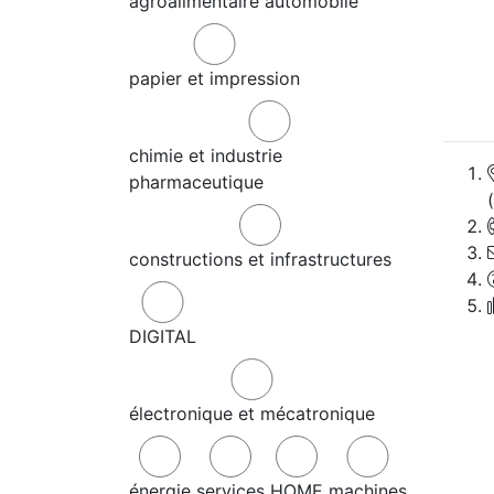
agroalimentaire
automobile
papier et impression
chimie et industrie
pharmaceutique
constructions et infrastructures
DIGITAL
électronique et mécatronique
énergie
services
HOME
machines