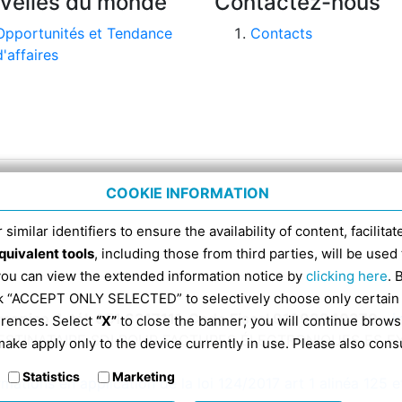
velles du monde
Contactez-nous
Opportunités et Tendance
Contacts
d'affaires
COOKIE INFORMATION
 similar identifiers to ensure the availability of content, facilita
quivalent tools
, including those from third parties, will be us
 you can view the extended information notice by
clicking here
. 
ick “ACCEPT ONLY SELECTED” to selectively choose only certain
omenico 4, tél. 051 6317111, Code Fiscal 91398840370 -
i
erences. Select
“X”
to close the banner; you will continue brows
ESTINATAIRE SDI POUR FACTURES ÉLECTRONIQUES ES 
ake apply only to the device currently in use. Please also cons
Statistics
Marketing
rmations en application de la loi 124/2017 art 1 alinéa 125 e