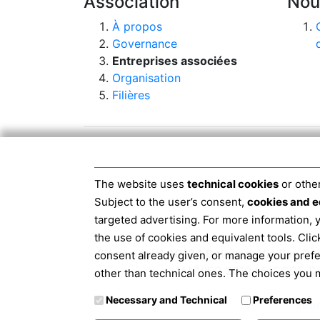
Association
Nou
À propos
Governance
Entreprises associées
Organisation
Filières
The website uses
technical cookies
or other
Subject to the user’s consent,
cookies and e
targeted advertising. For more information,
the use of cookies and equivalent tools. Cl
Siège social 40124 Bologne, Via San D
consent already given, or manage your pref
JANVIER 2019 LE CODE D
other than technical ones. The choices you m
Necessary and Technical
Preferences
Info