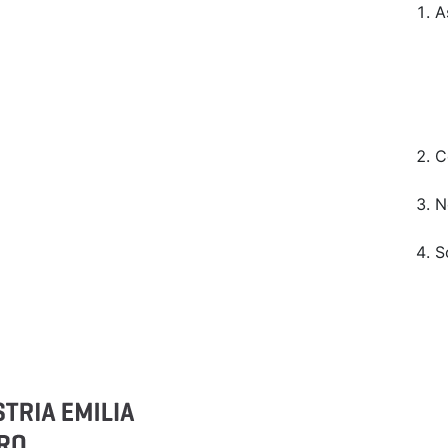
A
C
N
S