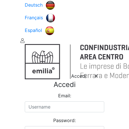
Deutsch
Français
Español
Accedi
Accedi
Email:
Password: