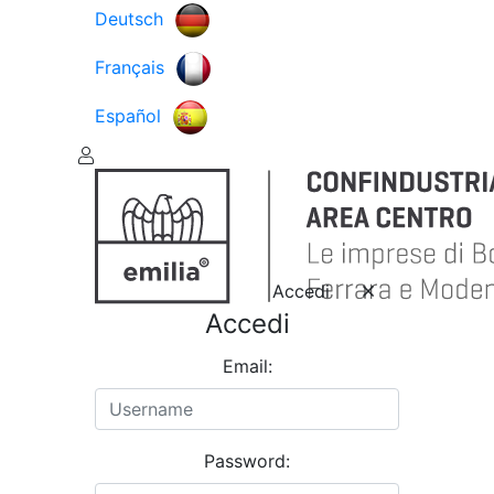
Deutsch
Français
Español
Accedi
Accedi
Email:
Password: