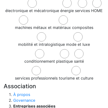
électronique et mécatronique
énergie
services
HOME
machines
métaux et matériaux composites
mobilité et intralogistique
mode et luxe
conditionnement
plastique
santé
services professionnels
tourisme et culture
Association
À propos
Governance
Entreprises associées