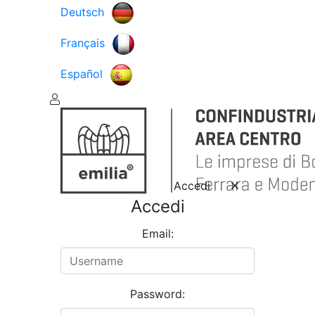
Deutsch
Français
Español
Accedi
Accedi
Email:
Password: