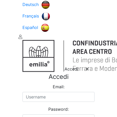
Deutsch
Français
Español
Accedi
Accedi
Email:
Password: