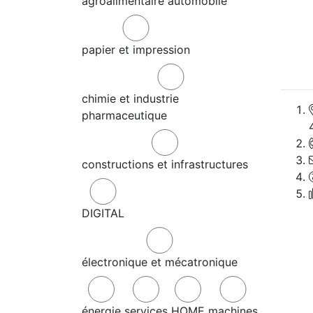
agroalimentaire
automobile
papier et impression
chimie et industrie
pharmaceutique
constructions et infrastructures
DIGITAL
électronique et mécatronique
énergie
services
HOME
machines