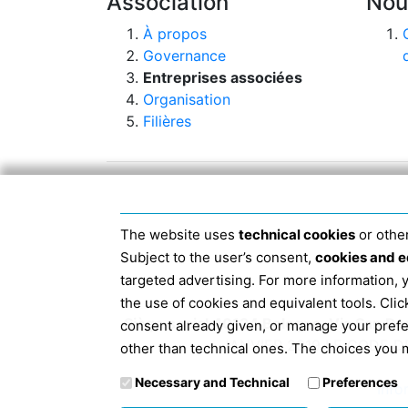
Association
Nou
À propos
Governance
Entreprises associées
Organisation
Filières
The website uses
technical cookies
or other
Subject to the user’s consent,
cookies and e
targeted advertising. For more information,
the use of cookies and equivalent tools. Cl
Siège social 40124 Bologne, Via San D
consent already given, or manage your pref
JANVIER 2019 LE CODE D
other than technical ones. The choices you m
Necessary and Technical
Preferences
Info