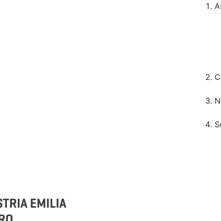
A
C
N
S