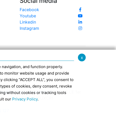
Social media
Facebook
Youtube
Linkedin
Instagram
x
te navigation, and function properly.
ed to monitor website usage and provide
By clicking “ACCEPT ALL”, you consent to
 types of cookies, deny consent, revoke
nfo@confindustriaemilia.it
DEPUIS LE 1er
ing without cookies or tracking tools
EXCLUSIVEMENT : M5UXCR1
ult our
Privacy Policy
.
t 127