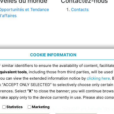
velles du monde
Contactez-nous
Opportunités et Tendance
Contacts
d'affaires
COOKIE INFORMATION
 similar identifiers to ensure the availability of content, facilita
quivalent tools
, including those from third parties, will be us
 you can view the extended information notice by
clicking here
. 
ick “ACCEPT ONLY SELECTED” to selectively choose only certain
omenico 4, tél. 051 6317111, Code Fiscal 91398840370 -
i
erences. Select
“X”
to close the banner; you will continue brows
ESTINATAIRE SDI POUR FACTURES ÉLECTRONIQUES ES 
ake apply only to the device currently in use. Please also cons
Statistics
Marketing
rmations en application de la loi 124/2017 art 1 alinéa 125 e