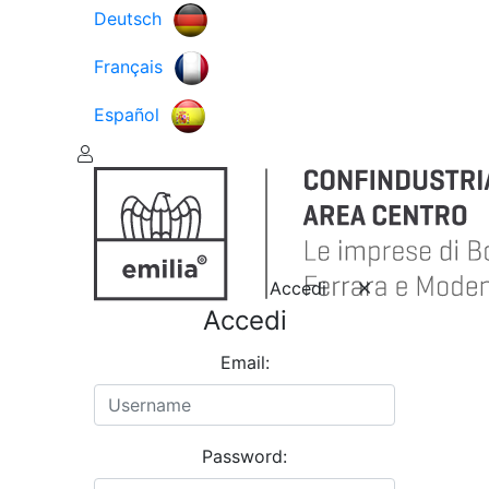
Deutsch
Français
Español
Accedi
Accedi
Email:
Password: