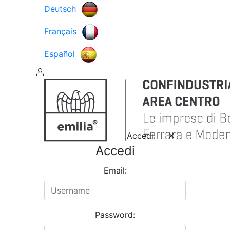
Deutsch
Français
Español
Accedi
Accedi
Email:
Password: