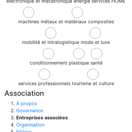
électronique et mécatronique
énergie
services
HOME
machines
métaux et matériaux composites
mobilité et intralogistique
mode et luxe
conditionnement
plastique
santé
services professionnels
tourisme et culture
Association
À propos
Governance
Entreprises associées
Organisation
Filières