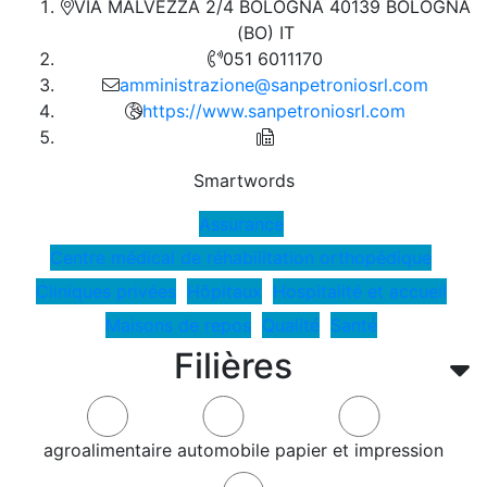
VIA MALVEZZA 2/4 BOLOGNA 40139 BOLOGNA
(BO) IT
051 6011170
amministrazione@sanpetroniosrl.com
https://www.sanpetroniosrl.com
Smartwords
Assurance
Centre médical de réhabilitation orthopédique
Cliniques privées
Hôpitaux
Hospitalité et accueil
Maisons de repos
Qualité
Santé
Filières
agroalimentaire
automobile
papier et impression