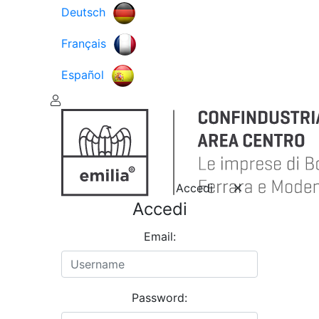
Deutsch
Français
Español
Accedi
Accedi
Email:
Password: