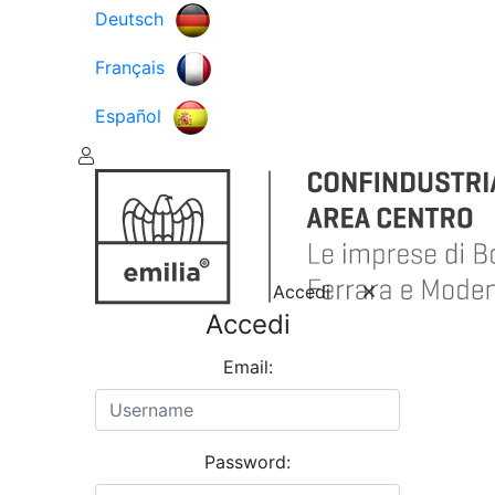
Deutsch
Français
Español
Accedi
Accedi
Email:
Password: