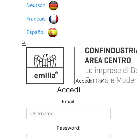
Deutsch
Français
Español
Accedi
Accedi
Email:
Password: