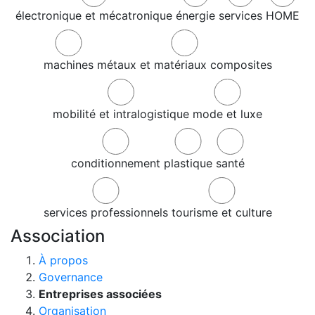
électronique et mécatronique
énergie
services
HOME
machines
métaux et matériaux composites
mobilité et intralogistique
mode et luxe
conditionnement
plastique
santé
services professionnels
tourisme et culture
Association
À propos
Governance
Entreprises associées
Organisation