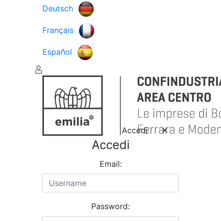
Deutsch
Français
Español
Accedi
Accedi
Email:
Password: