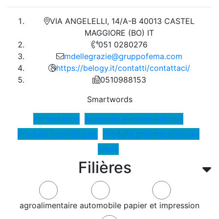
VIA ANGELELLI, 14/A-B 40013 CASTEL
MAGGIORE (BO) IT
051 0280276
mdellegrazie@gruppofema.com
https://belogy.it/contatti/contattaci/
0510988153
Smartwords
Alimentation
Appareils électromédicaux
Produits cosmétiques
Produits pharmaceutiques
Santé
Filières
agroalimentaire
automobile
papier et impression