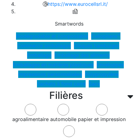
https://www.eurocellsrl.it/
Smartwords
Biodégradable et compostable
Cellophane™
Commerce emballages
Disques hamburger
Emballage
Emballage des aliments
Emballages en matières plastiques
Enveloppes
Impressions personnalisées
Polypropylène
Sachets à fond carré
Sacs
Filières
agroalimentaire
automobile
papier et impression