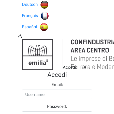
Deutsch
Français
Español
Accedi
Accedi
Email:
Password: