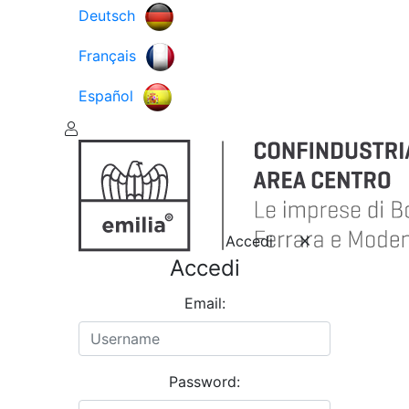
Deutsch
Français
Español
Accedi
Accedi
Email:
Password: