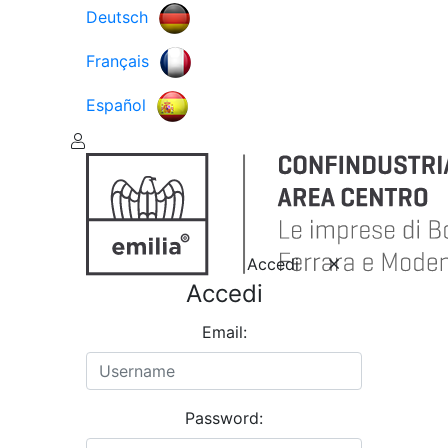
Deutsch
Français
Español
Accedi
Accedi
Email:
Password: